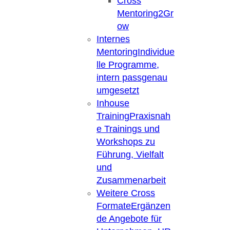
Cross
Mentoring2Gr
ow
Internes
Mentoring
Individue
lle Programme,
intern passgenau
umgesetzt
Inhouse
Training
Praxisnah
e Trainings und
Workshops zu
Führung, Vielfalt
und
Zusammenarbeit
Weitere Cross
Formate
Ergänzen
de Angebote für