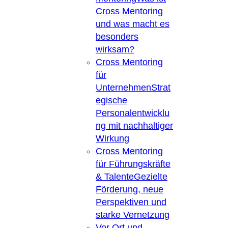
Cross Mentoring
und was macht es
besonders
wirksam?
Cross Mentoring
für
Unternehmen
Strat
egische
Personalentwicklu
ng mit nachhaltiger
Wirkung
Cross Mentoring
für Führungskräfte
& Talente
Gezielte
Förderung, neue
Perspektiven und
starke Vernetzung
Vor Ort und