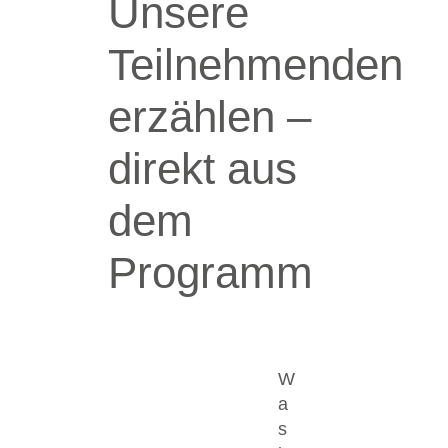
Unsere
Teilnehmenden
erzählen –
direkt aus
dem
Programm
W
a
s