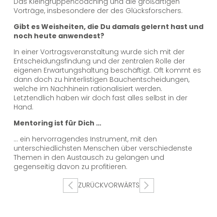
Das Kleingruppencoaching und die großartigen
Vorträge, insbesondere der des Glücksforschers.
Gibt es Weisheiten, die Du damals gelernt hast und
noch heute anwendest?
In einer Vortragsveranstaltung wurde sich mit der
Entscheidungsfindung und der zentralen Rolle der
eigenen Erwartungshaltung beschäftigt. Oft kommt es
dann doch zu hinterlistigen Bauchentscheidungen,
welche im Nachhinein rationalisiert werden.
Letztendlich haben wir doch fast alles selbst in der
Hand.
Mentoring ist für Dich …
… ein hervorragendes Instrument, mit den
unterschiedlichsten Menschen über verschiedenste
Themen in den Austausch zu gelangen und
gegenseitig davon zu profitieren.
Beitragsnavigati
ZURÜCK
VORWÄRTS