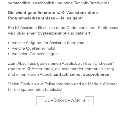
verständlich, anschaulich und ohne Technik‑Buzzwords.
Die wichtigste Erkenntnis: KI-Assistenz ohne
Programmierkenntnisse – Ja, es geht!
Ein KI‑Assistent lässt sich ohne Code einrichten. Stattdessen
wird über einen
Systemprompt
klar definiert:
welche Aufgabe der Assistent übernimmt
welche Quellen er nutzt
wo seine Grenzen liegen
Zum Abschluss gab es einen Ausblick auf das „Orchester“
(mehrere KI‑Assistenten, die miteinander kommunizieren)
und einen klaren Appell:
Einfach selbst ausprobieren.
Vielen Dank an alle Teilnehmenden und an Markus Weimer
für die spannenden Einblicke!
Beitragsnavigation
ZURÜCK
VORWÄRTS