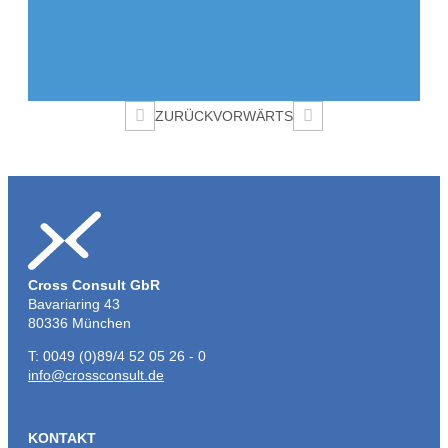
Beitragsnavigation
ZURÜCK
VORWÄRTS
Cross Consult GbR
Bavariaring 43
80336 München
T: 0049 (0)89/4 52 05 26 - 0
info@crossconsult.de
KONTAKT