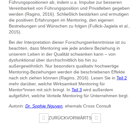
Führungspositionen ab, indem u.a. Impulse zur besseren
Vereinbarkeit von Führungsposition und Privatleben gegeben
werden (Ragins, 2016). Schließlich bestärken und ermutigen
die positiven Erfahrungen im Mentoring, den eigenen
Bestrebungen und Wünschen zu folgen (Fullick-Jagiela et al.,
2015).
Bei der Interpretation dieser Forschungserkenntnisse ist zu
beachten, dass Mentoring wie jede andere Beziehung in
unserem Leben in der Qualität schwanken kann – von
dysfunktional über durchschnittlich bis hin zu
außergewöhnlich. Nur besonders qualitativ hochwertige
Mentoring-Beziehungen werden die beschriebenen Effekte
nach sich ziehen können (Ragins, 2016). Lesen Sie in
Teil 2
mehr darüber, welche Wirksamkeit Mentoring für
Mentor*innen mit sich bringt. In
Teil 3
wird außerdem
aufgeführt, welche Vorteile Mentoring für Unternehmen birgt.
Autorin:
Dr. Sophie Nguyen
,
ehemals Cross Consult
Beitragsnavigation
ZURÜCK
VORWÄRTS