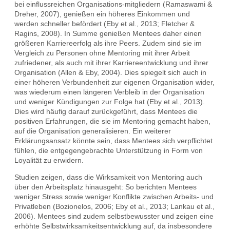
bei einflussreichen Organisations-mitgliedern (Ramaswami &
Dreher, 2007), genießen ein höheres Einkommen und
werden schneller befördert (Eby et al., 2013; Fletcher &
Ragins, 2008). In Summe genießen Mentees daher einen
größeren Karriereerfolg als ihre Peers. Zudem sind sie im
Vergleich zu Personen ohne Mentoring mit ihrer Arbeit
zufriedener, als auch mit ihrer Karriereentwicklung und ihrer
Organisation (Allen & Eby, 2004). Dies spiegelt sich auch in
einer höheren Verbundenheit zur eigenen Organisation wider,
was wiederum einen längeren Verbleib in der Organisation
und weniger Kündigungen zur Folge hat (Eby et al., 2013).
Dies wird häufig darauf zurückgeführt, dass Mentees die
positiven Erfahrungen, die sie im Mentoring gemacht haben,
auf die Organisation generalisieren. Ein weiterer
Erklärungsansatz könnte sein, dass Mentees sich verpflichtet
fühlen, die entgegengebrachte Unterstützung in Form von
Loyalität zu erwidern.
Studien zeigen, dass die Wirksamkeit von Mentoring auch
über den Arbeitsplatz hinausgeht: So berichten Mentees
weniger Stress sowie weniger Konflikte zwischen Arbeits- und
Privatleben (Bozionelos, 2006; Eby et al., 2013; Lankau et al.,
2006). Mentees sind zudem selbstbewusster und zeigen eine
erhöhte Selbstwirksamkeitsentwicklung auf, da insbesondere